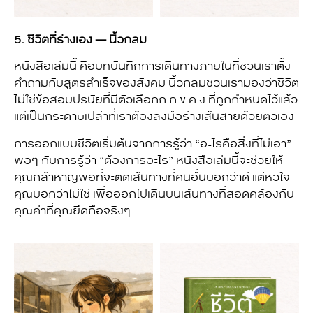
5. ชีวิตที่ร่างเอง — นิ้วกลม
หนังสือเล่มนี้ คือบทบันทึกการเดินทางภายในที่ชวนเราตั้ง
คำถามกับสูตรสำเร็จของสังคม นิ้วกลมชวนเรามองว่าชีวิต
ไม่ใช่ข้อสอบปรนัยที่มีตัวเลือกก ก ข ค ง ที่ถูกกำหนดไว้แล้ว
แต่เป็นกระดาษเปล่าที่เราต้องลงมือร่างเส้นสายด้วยตัวเอง
การออกแบบชีวิตเริ่มต้นจากการรู้ว่า “อะไรคือสิ่งที่ไม่เอา”
พอๆ กับการรู้ว่า “ต้องการอะไร” หนังสือเล่มนี้จะช่วยให้
คุณกล้าหาญพอที่จะตัดเส้นทางที่คนอื่นบอกว่าดี แต่หัวใจ
คุณบอกว่าไม่ใช่ เพื่อออกไปเดินบนเส้นทางที่สอดคล้องกับ
คุณค่าที่คุณยึดถือจริงๆ