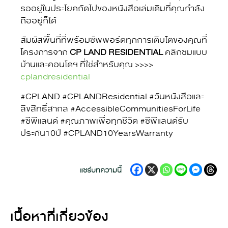
รออยู่ในประโยคถัดไปของหนังสือเล่มเดิมที่คุณกำลัง
ถืออยู่ก็ได้
สัมผัสพื้นที่ที่พร้อมซัพพอร์ตทุกการเติบโตของคุณที่
โครงการจาก
CP LAND RESIDENTIAL
คลิกชมแบบ
บ้านและคอนโดฯ ที่ใช่สำหรับคุณ >>>>
cplandresidential
#CPLAND #CPLANDResidential #
วันหนังสือและ
ลิขสิทธิ์สากล
#AccessibleCommunitiesForLife
#ซีพีแลนด์ #คุณภาพเพื่อทุกชีวิต #ซีพีแลนด์รับ
ประกัน10ปี #CPLAND10YearsWarranty
แชร์บทความนี้
เนื้อหาที่เกี่ยวข้อง