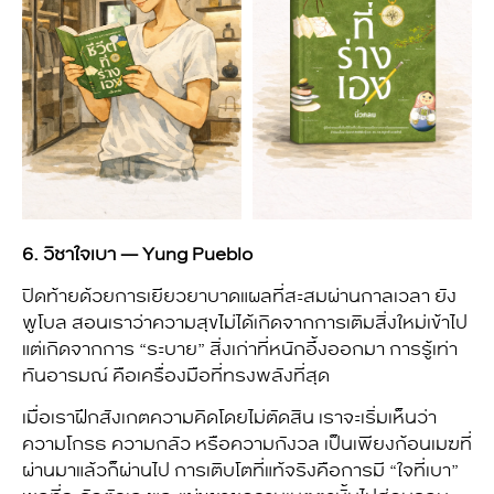
6. วิชาใจเบา — Yung Pueblo
ปิดท้ายด้วยการเยียวยาบาดแผลที่สะสมผ่านกาลเวลา ยัง
พูโบล สอนเราว่าความสุขไม่ได้เกิดจากการเติมสิ่งใหม่เข้าไป
แต่เกิดจากการ “ระบาย” สิ่งเก่าที่หนักอึ้งออกมา การรู้เท่า
ทันอารมณ์ คือเครื่องมือที่ทรงพลังที่สุด
เมื่อเราฝึกสังเกตความคิดโดยไม่ตัดสิน เราจะเริ่มเห็นว่า
ความโกรธ ความกลัว หรือความกังวล เป็นเพียงก้อนเมฆที่
ผ่านมาแล้วก็ผ่านไป การเติบโตที่แท้จริงคือการมี “ใจที่เบา”