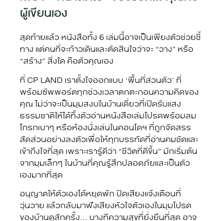
ผู้เขียนเอง
สุดท้ายแล้ว หนังสือทั้ง 6 เล่มนี้อาจเป็นเพียงตัวช่วยชี้
ทาง แต่คนที่จะก้าวเดินและตัดสินใจว่าจะ “วาง” หรือ
“สร้าง” สิ่งใด คือตัวคุณเอง
ที่ CP LAND เราตั้งใจออกแบบ ‘พื้นที่ส่วนตัว’ ที่
พร้อมซัพพอร์ตทุกช่วงเวลาตกตะกอนความคิดของ
คุณ ไม่ว่าจะเป็นมุมสงบในบ้านเดี่ยวที่เปิดรับแสง
ธรรมชาติให้ได้ทิ้งตัวอ่านหนังสือเล่มโปรดพร้อมลม
โกรกเบาๆ หรือห้องนั่งเล่นในคอนโดฯ ที่ถูกจัดสรร
สัดส่วนอย่างลงตัวเพื่อให้ทุกบรรทัดที่อ่านคมชัดและ
เข้าถึงใจที่สุด เพราะเรารู้ดีว่า “ชีวิตที่ดีขึ้น” มักเริ่มต้น
จากมุมเล็กๆ ในบ้านที่คุณรู้สึกปลอดภัยและเป็นตัว
เองมากที่สุด
อนุญาตให้ตัวเองได้หยุดพัก ปิดเสียงแจ้งเตือนที่
วุ่นวาย แล้วกลับมาฟังเสียงหัวใจตัวเองในมุมโปรด
ของบ้านดูสักครั้ง… บางทีความสุขที่ยั่งยืนที่สุด อาจ