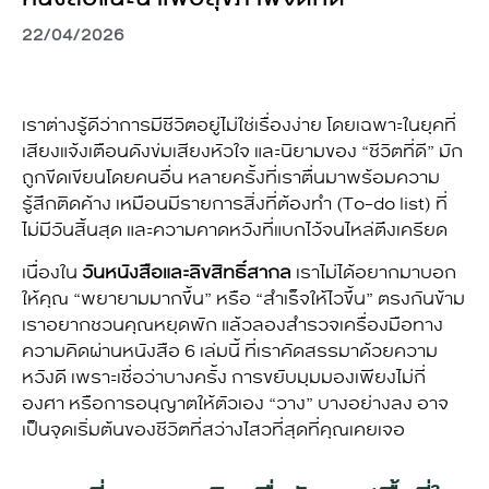
22/04/2026
เราต่างรู้ดีว่าการมีชีวิตอยู่ไม่ใช่เรื่องง่าย โดยเฉพาะในยุคที่
เสียงแจ้งเตือนดังข่มเสียงหัวใจ และนิยามของ “ชีวิตที่ดี” มัก
ถูกขีดเขียนโดยคนอื่น หลายครั้งที่เราตื่นมาพร้อมความ
รู้สึกติดค้าง เหมือนมีรายการสิ่งที่ต้องทำ (To-do list) ที่
ไม่มีวันสิ้นสุด และความคาดหวังที่แบกไว้จนไหล่ตึงเครียด
เนื่องใน
วันหนังสือและลิขสิทธิ์สากล
เราไม่ได้อยากมาบอก
ให้คุณ “พยายามมากขึ้น” หรือ “สำเร็จให้ไวขึ้น” ตรงกันข้าม
เราอยากชวนคุณหยุดพัก แล้วลองสำรวจเครื่องมือทาง
ความคิดผ่านหนังสือ 6 เล่มนี้ ที่เราคัดสรรมาด้วยความ
หวังดี เพราะเชื่อว่าบางครั้ง การขยับมุมมองเพียงไม่กี่
องศา หรือการอนุญาตให้ตัวเอง “วาง” บางอย่างลง อาจ
เป็นจุดเริ่มต้นของชีวิตที่สว่างไสวที่สุดที่คุณเคยเจอ