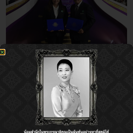
资质荣誉
CP Land Public Company Limited received
the Outstanding Establishment in Safety,
Occupational Health and Working
Environment Award 2019 by CP Tower 2
Building (Fortune Town) and CP Building
24 2 月 2023