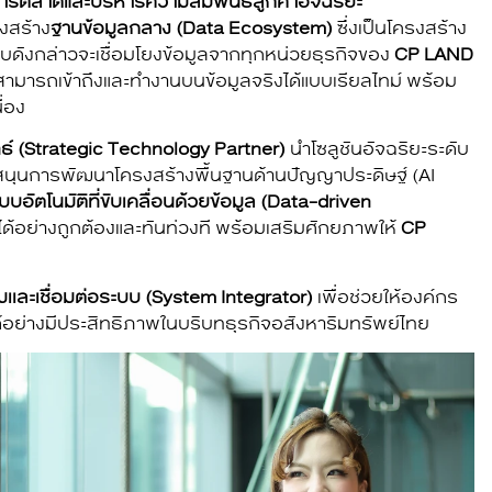
รตลาดและบริหารความสัมพันธ์ลูกค้าอัจฉริยะ
งสร้าง
ฐานข้อมูลกลาง (Data Ecosystem)
ซึ่งเป็นโครงสร้าง
บดังกล่าวจะเชื่อมโยงข้อมูลจากทุกหน่วยธุรกิจของ
CP LAND
ีมสามารถเข้าถึงและทำงานบนข้อมูลจริงได้แบบเรียลไทม์ พร้อม
่อง
ทธ์ (Strategic Technology Partner)
นำโซลูชันอัจฉริยะระดับ
บสนุนการพัฒนาโครงสร้างพื้นฐานด้านปัญญาประดิษฐ์ (AI
บบอัตโนมัติที่ขับเคลื่อนด้วยข้อมูล (Data-driven
อย่างถูกต้องและทันท่วงที พร้อมเสริมศักยภาพให้
CP
เเละเชื่อมต่อระบบ (System Integrator)
เพื่อช่วยให้องค์กร
้อย่างมีประสิทธิภาพในบริบทธุรกิจอสังหาริมทรัพย์ไทย